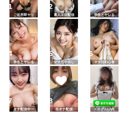
ご近所即ヤリ
素人エロ配信
学生とヤレる
学生とヤレる
ママ活中出し
ママ活初心者
オナ配信中ー
生オナ配信
エログルLIVE