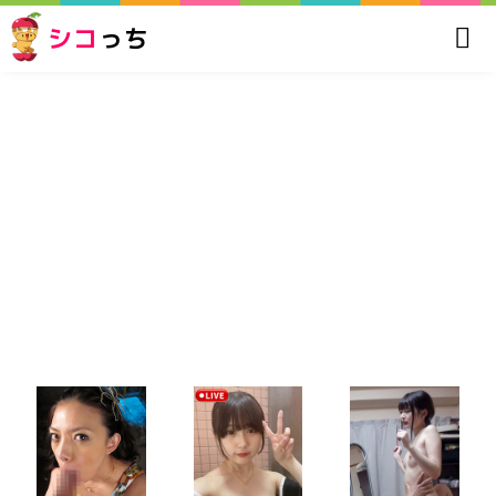
シコ
っち