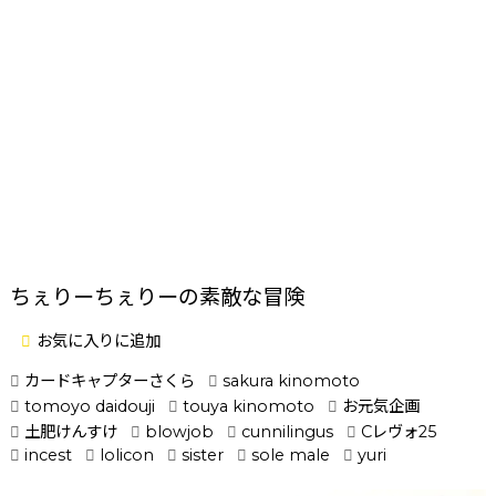
ちぇりーちぇりーの素敵な冒険
お気に入りに追加
カードキャプターさくら
sakura kinomoto
tomoyo daidouji
touya kinomoto
お元気企画
土肥けんすけ
blowjob
cunnilingus
Cレヴォ25
incest
lolicon
sister
sole male
yuri