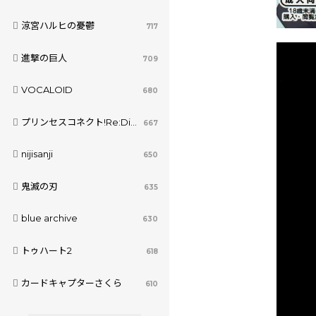
涼宮ハルヒの憂鬱
717
進撃の巨人
709
VOCALOID
680
プリンセスコネクト!Re:Dive
667
nijisanji
650
鬼滅の刃
635
blue archive
630
トゥハート2
618
カードキャプターさくら
610