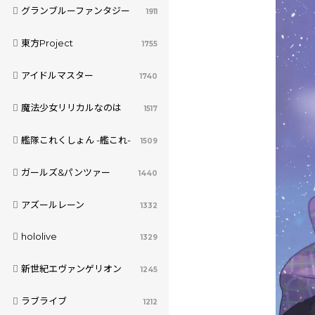
グランブルーファンタジー
1911
東方Project
1755
アイドルマスター
1740
魔法少女リリカルなのは
1517
艦隊これくしょん -艦これ-
1509
ガールズ&パンツァー
1440
アズールレーン
1332
hololive
1329
新世紀エヴァンゲリオン
1245
ラブライブ
1212