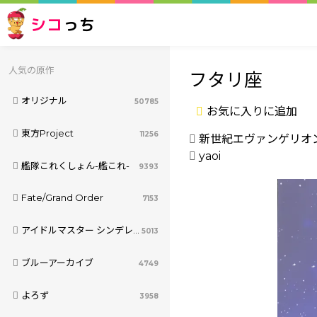
シコ
っち
人気の原作
フタリ座
オリジナル
50785
お気に入りに追加
東方Project
11256
新世紀エヴァンゲリオ
yaoi
艦隊これくしょん-艦これ-
9393
Fate/Grand Order
7153
アイドルマスター シンデレラガールズ
5013
ブルーアーカイブ
4749
よろず
3958