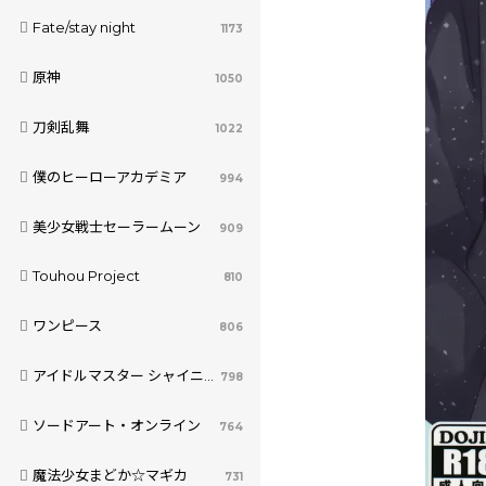
Fate/stay night
1173
原神
1050
刀剣乱舞
1022
僕のヒーローアカデミア
994
美少女戦士セーラームーン
909
Touhou Project
810
ワンピース
806
アイドルマスター シャイニーカラーズ
798
ソードアート・オンライン
764
魔法少女まどか☆マギカ
731