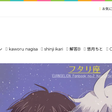
お気に
ン
kaworu nagisa
shinji ikari
解答B
悠月ちと