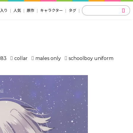
入り
人気
原作
キャラクター
タグ
C83
collar
males only
schoolboy uniform