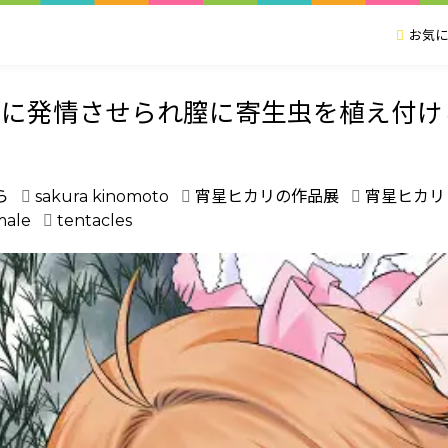
お気に
理に発情させられ膣に寄生虫を植え付け
ら
sakura kinomoto
宵星ヒカリの作品展
宵星ヒカリ
male
tentacles