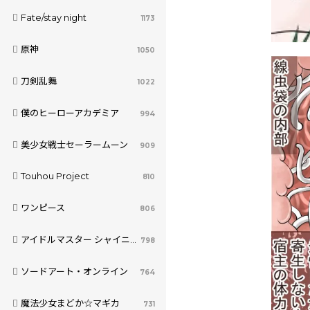
Fate/stay night
1173
原神
1050
刀剣乱舞
1022
僕のヒーローアカデミア
994
美少女戦士セーラームーン
909
Touhou Project
810
ワンピース
806
アイドルマスター シャイニーカラーズ
798
ソードアート・オンライン
764
魔法少女まどか☆マギカ
731