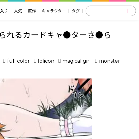
入り
人気
原作
キャラクター
タグ
られるカードキャ●ターさ●ら
full color
lolicon
magical girl
monster