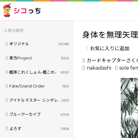
シコ
っち
人気の原作
身体を無理矢
オリジナル
50785
お気に入りに追加
東方Project
11256
カードキャプターさく
nakadashi
sole fe
艦隊これくしょん-艦これ-
9393
Fate/Grand Order
7153
アイドルマスター シンデレラガールズ
5013
ブルーアーカイブ
4749
よろず
3958