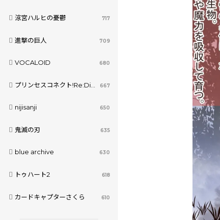
涼宮ハルヒの憂鬱
717
進撃の巨人
709
VOCALOID
680
プリンセスコネクト!Re:Dive
667
nijisanji
650
鬼滅の刃
635
blue archive
630
トゥハート2
618
カードキャプターさくら
610