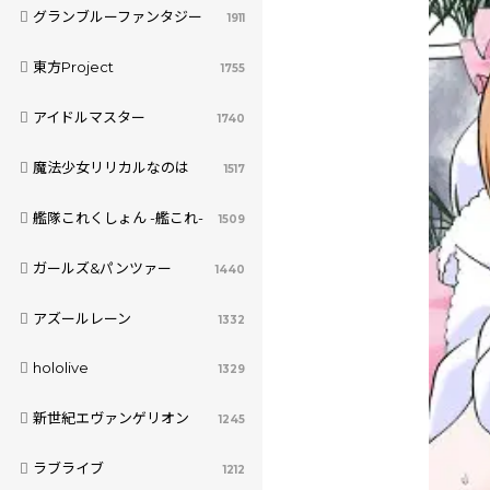
グランブルーファンタジー
1911
東方Project
1755
アイドルマスター
1740
魔法少女リリカルなのは
1517
艦隊これくしょん -艦これ-
1509
ガールズ&パンツァー
1440
アズールレーン
1332
hololive
1329
新世紀エヴァンゲリオン
1245
ラブライブ
1212