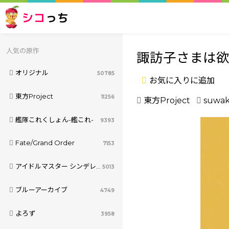
シコ
っち
人気の原作
諏訪子さまは
オリジナル
50785
お気に入りに追加
東方Project
11256
東方Project
suwak
艦隊これくしょん-艦これ-
9393
Fate/Grand Order
7153
アイドルマスター シンデレラガールズ
5013
ブルーアーカイブ
4749
よろず
3958