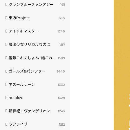
グランブルーファンタジー
1911
東方Project
1755
アイドルマスター
1740
魔法少女リリカルなのは
1517
艦隊これくしょん -艦これ-
1509
ガールズ&パンツァー
1440
アズールレーン
1332
hololive
1329
新世紀エヴァンゲリオン
1245
ラブライブ
1212