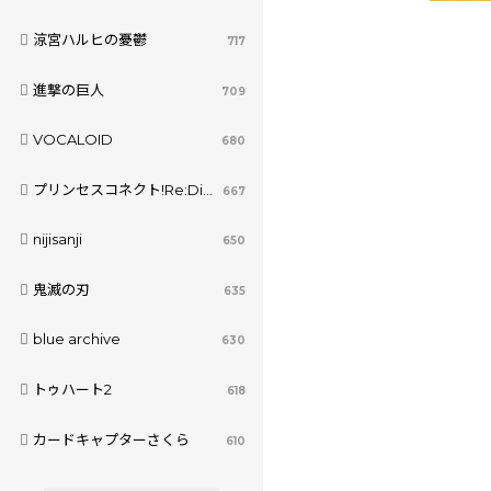
涼宮ハルヒの憂鬱
717
進撃の巨人
709
VOCALOID
680
プリンセスコネクト!Re:Dive
667
nijisanji
650
鬼滅の刃
635
blue archive
630
トゥハート2
618
カードキャプターさくら
610