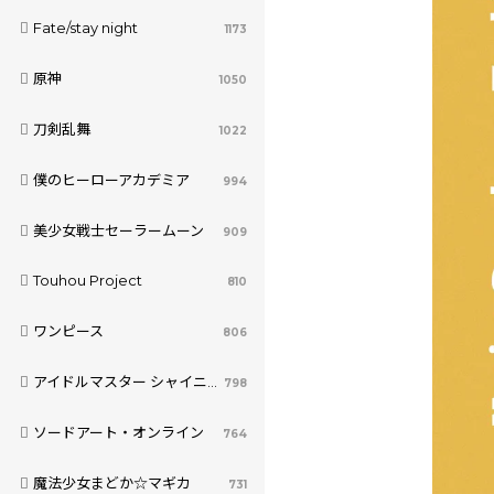
Fate/stay night
1173
原神
1050
刀剣乱舞
1022
僕のヒーローアカデミア
994
美少女戦士セーラームーン
909
Touhou Project
810
ワンピース
806
アイドルマスター シャイニーカラーズ
798
ソードアート・オンライン
764
魔法少女まどか☆マギカ
731