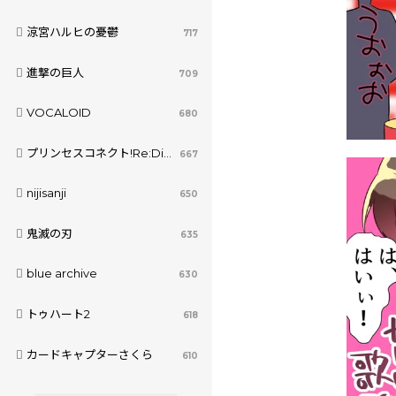
涼宮ハルヒの憂鬱
717
進撃の巨人
709
VOCALOID
680
プリンセスコネクト!Re:Dive
667
nijisanji
650
鬼滅の刃
635
blue archive
630
トゥハート2
618
カードキャプターさくら
610