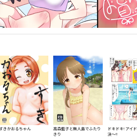
すきかおるちゃん
高森藍子と無人島でふたり
ドキドキ! アイ
きり
決〜!!