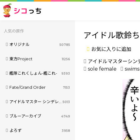
シコ
っち
人気の原作
アイドル歌鈴ち
オリジナル
50785
お気に入りに追加
東方Project
11256
アイドルマスターシン
sole female
swims
艦隊これくしょん-艦これ-
9393
Fate/Grand Order
7153
アイドルマスター シンデレラガールズ
5013
ブルーアーカイブ
4749
よろず
3958