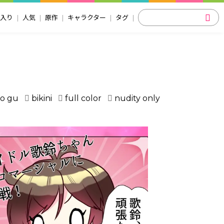
入り
人気
原作
キャラクター
タグ
no gu
bikini
full color
nudity only