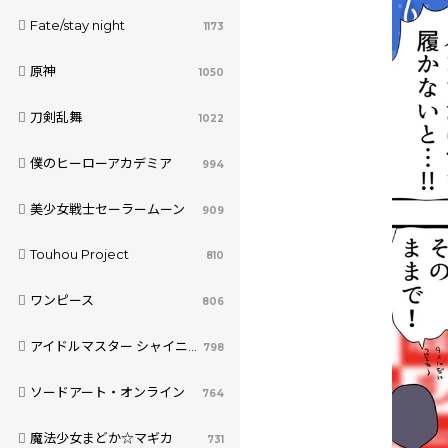
Fate/stay night
1173
原神
1050
刀剣乱舞
1022
僕のヒーローアカデミア
994
美少女戦士セーラームーン
909
Touhou Project
810
ワンピース
806
アイドルマスター シャイニーカラーズ
798
ソードアート・オンライン
764
魔法少女まどか☆マギカ
731