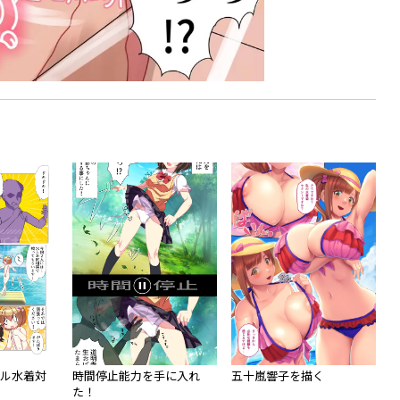
ドル水着対
時間停止能力を手に入れ
五十嵐響子を描く
た！