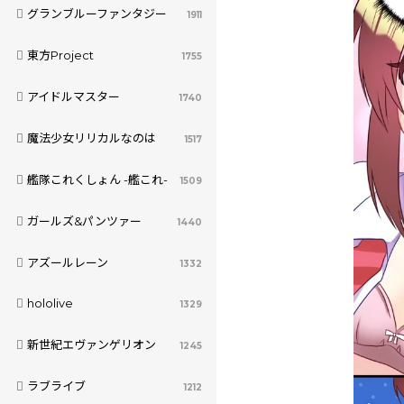
グランブルーファンタジー
1911
東方Project
1755
アイドルマスター
1740
魔法少女リリカルなのは
1517
艦隊これくしょん -艦これ-
1509
ガールズ&パンツァー
1440
アズールレーン
1332
hololive
1329
新世紀エヴァンゲリオン
1245
ラブライブ
1212