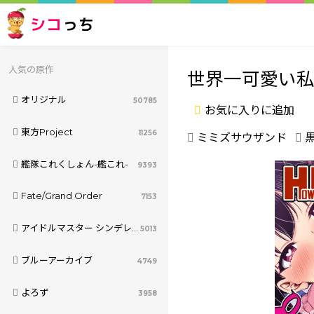
シコ
っち
人気の原作
世界一可愛い私
オリジナル
50785
お気に入りに追加
東方Project
11256
ミミズサウザンド
艦隊これくしょん-艦これ-
9393
Fate/Grand Order
7153
アイドルマスター シンデレラガールズ
5013
ブルーアーカイブ
4749
よろず
3958