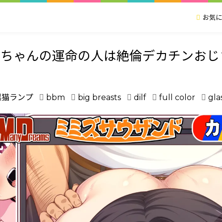
お気に
ちゃんの運命の人は絶倫デカチンおじ
黒猫ランプ
bbm
big breasts
dilf
full color
gla