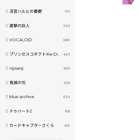
涼宮ハルヒの憂鬱
717
進撃の巨人
709
VOCALOID
680
プリンセスコネクト!Re:Dive
667
nijisanji
650
鬼滅の刃
635
blue archive
630
トゥハート2
618
カードキャプターさくら
610