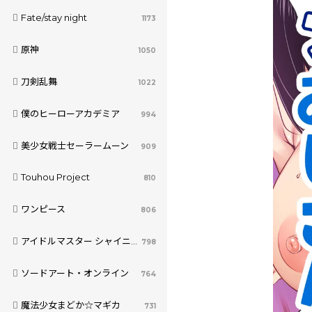
Fate/stay night
1173
原神
1050
刀剣乱舞
1022
僕のヒーローアカデミア
994
美少女戦士セーラームーン
909
Touhou Project
810
ワンピース
806
アイドルマスター シャイニーカラーズ
798
ソードアート・オンライン
764
魔法少女まどか☆マギカ
731