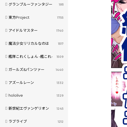
グランブルーファンタジー
1911
東方Project
1755
アイドルマスター
1740
魔法少女リリカルなのは
1517
艦隊これくしょん -艦これ-
1509
ガールズ&パンツァー
1440
アズールレーン
1332
hololive
1329
新世紀エヴァンゲリオン
1245
ラブライブ
1212