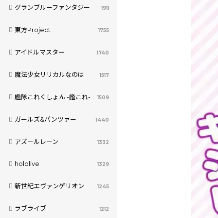
グランブルーファンタジー
1911
東方Project
1755
アイドルマスター
1740
魔法少女リリカルなのは
1517
艦隊これくしょん -艦これ-
1509
ガールズ&パンツァー
1440
アズールレーン
1332
hololive
1329
新世紀エヴァンゲリオン
1245
ラブライブ
1212