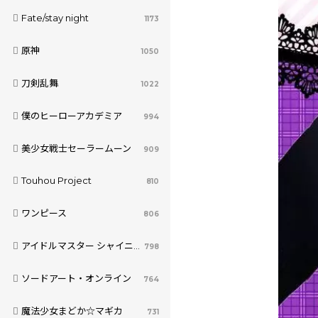
Fate/stay night
1173
原神
1050
刀剣乱舞
1022
僕のヒーローアカデミア
994
美少女戦士セーラームーン
909
Touhou Project
810
ワンピース
806
アイドルマスター シャイニーカラーズ
798
ソードアート・オンライン
764
魔法少女まどか☆マギカ
731