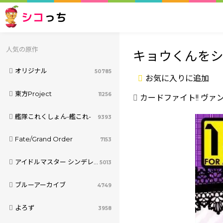
シコ
っち
人気の原作
キョウくんを
オリジナル
50785
お気に入りに追加
東方Project
11256
カードファイト!! ヴァ
艦隊これくしょん-艦これ-
9393
Fate/Grand Order
7153
アイドルマスター シンデレラガールズ
5013
ブルーアーカイブ
4749
よろず
3958