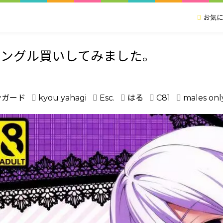
お気に
シングル買いしてみました。
ンガード
kyou yahagi
Esc.
はる
C81
males onl