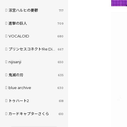
涼宮ハルヒの憂鬱
717
進撃の巨人
709
VOCALOID
680
プリンセスコネクト!Re:Dive
667
nijisanji
650
鬼滅の刃
635
blue archive
630
トゥハート2
618
カードキャプターさくら
610