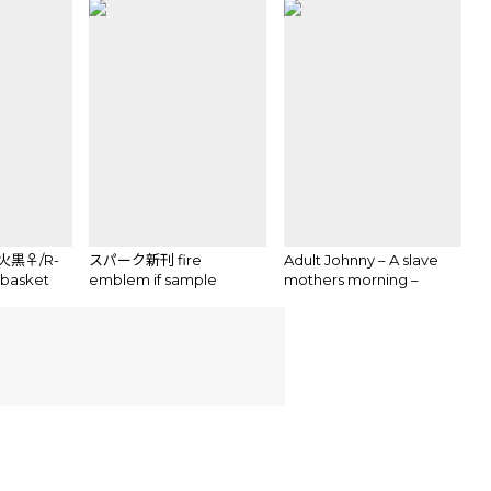
火黒♀/R-
スパーク新刊 fire
Adult Johnny – A slave
 basket
emblem if sample
mothers morning –
SAMPLE