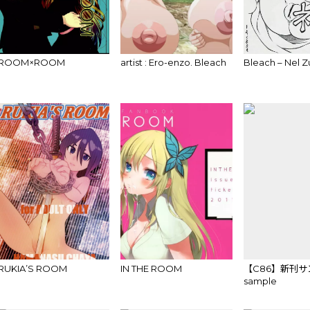
ROOM×ROOM
artist : Ero-enzo. Bleach
Bleach – Nel Z
RUKIA’S ROOM
IN THE ROOM
【C86】新刊サ
sample