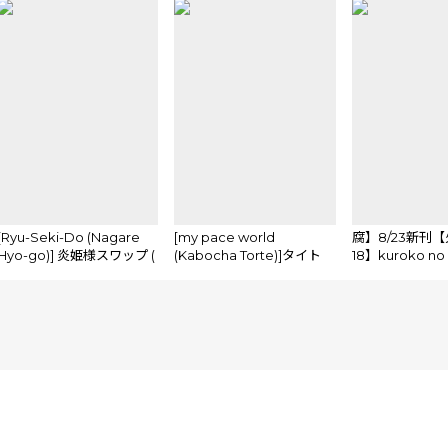
[Ryu-Seki-Do (Nagare
[my pace world
腐】8/23新刊【
Hyo-go)] 炎姫様スワップ (
(Kabocha Torte)]タイト
18】kuroko no
Chivalry of a Failed
ル：宵闇に濡れる花
sample
Knight, The Asterisk War
(Pokémon Black and
)sample
White)sample