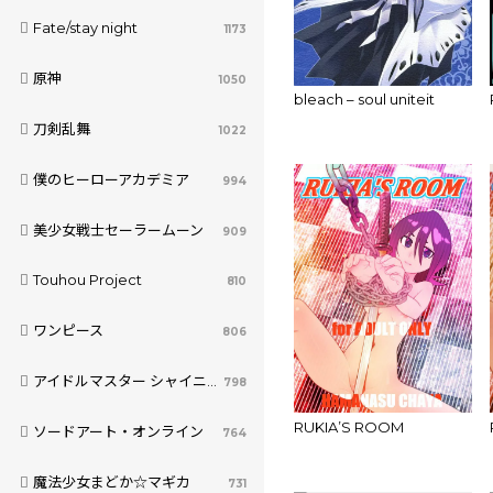
Fate/stay night
1173
原神
1050
bleach – soul uniteit
刀剣乱舞
1022
僕のヒーローアカデミア
994
美少女戦士セーラームーン
909
Touhou Project
810
ワンピース
806
アイドルマスター シャイニーカラーズ
798
RUKIA’S ROOM
ソードアート・オンライン
764
魔法少女まどか☆マギカ
731