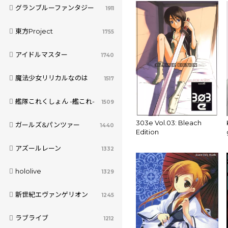
グランブルーファンタジー
1911
東方Project
1755
アイドルマスター
1740
魔法少女リリカルなのは
1517
艦隊これくしょん -艦これ-
1509
303e Vol.03: Bleach
ガールズ&パンツァー
1440
Edition
アズールレーン
1332
hololive
1329
新世紀エヴァンゲリオン
1245
ラブライブ
1212