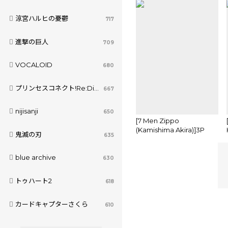
涼宮ハルヒの憂鬱
717
進撃の巨人
709
VOCALOID
680
プリンセスコネクト!Re:Dive
667
nijisanji
650
[7 Men Zippo
(Kamishima Akira)]3P
鬼滅の刃
635
Murāno jotaika-hen
(Katekyoo Hitman
blue archive
REBORN!)sample
630
トゥハート2
618
カードキャプターさくら
610