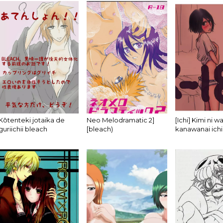
Kōtenteki jotaika de
Neo Melodramatic 2]
[Ichi] Kimi ni w
guriichii bleach
[bleach)
kanawanai ichir
18] tsume (Ble