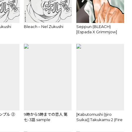
ukushi
Bleach – Nel Zukushi
Seppun (BLEACH)
[Espada X Grimmjow]
YAOI
ンプル ②
9時から5時までの恋人 第
[Kabutomushi (Ijiro
七-3話 sample
Suika)] Takukamu 2 (Fire
Emblem if) sample