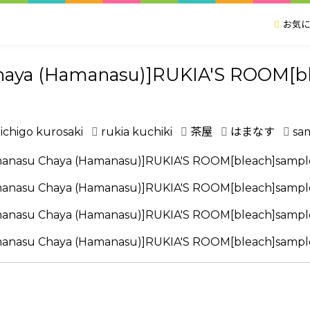
お気に
aya (Hamanasu)]RUKIA'S ROOM[b
ichigo kurosaki
rukia kuchiki
茶屋
はまなす
sa