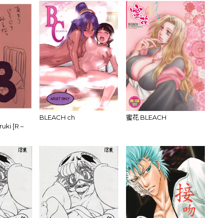
a
BLEACH ch
蜜花 BLEACH
uki [R –
ach)