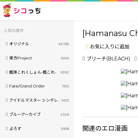
シコ
っち
人気の原作
[Hamanasu Ch
オリジナル
50785
お気に入りに追加
東方Project
ブリーチ(BLEACH)
11256
艦隊これくしょん-艦これ-
9393
Fate/Grand Order
7153
アイドルマスター シンデレラガールズ
5013
ブルーアーカイブ
4749
関連のエロ漫画
よろず
3958