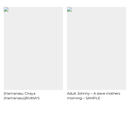
[Hamanasu Chaya
Adult Johnny – A slave mothers
(Hamanasu)]RUKIA'S
morning – SAMPLE
ROOM[bleach]sample