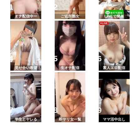
オナ配信中ー
ご近所熟女
LINEで簡単
見せ合い希望
生オナ配信
素人エロ配信
学生とヤレる
即ヤリ女一覧
ママ活中出し