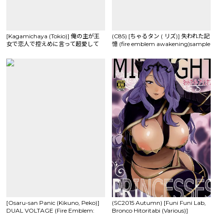
[Kagamichaya (Tokio)] 俺の主が王
(C85) [ちゃるタン ( リズ)] 失われた記
女で恋人で控えめに言って超愛して
憶 (fire emblem awakening)sample
る!( Fire Emblem fates)sample
[Osaru-san Panic (Kikuno, Peko)]
(SC2015 Autumn) [Funi Funi Lab,
DUAL VOLTAGE (Fire Emblem:
Bronco Hitoritabi (Various)]