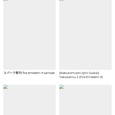
スパーク新刊 fire emblem if sample
[Kabutomushi (Ijiro Suika)]
Takukamu 2 (Fire Emblem if)
sample