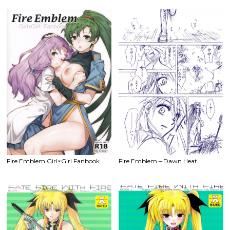
Awakening) sample
MIDNIGHT PRINCESSES (Fire
Emblem if) Colorized
Fire Emblem Girl×Girl Fanbook
Fire Emblem – Dawn Heat