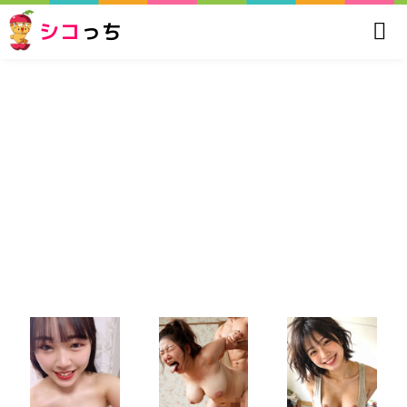
シコ
っち