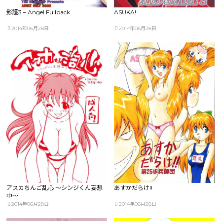
影護3 – Angel Fullback
ASUKA!
2014年06月28日
2014年06月28日
アスカちんご乱心 ～シンジくん妄想
あすかだらけ!!
中～
2014年06月28日
2014年06月28日