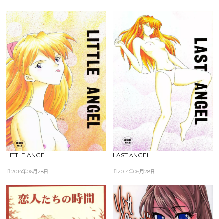
LITTLE ANGEL
LAST ANGEL
2014年06月28日
2014年06月28日