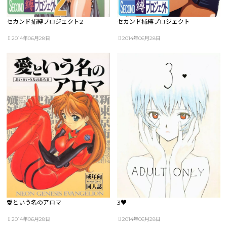
セカンド捕縛プロジェクト2
セカンド捕縛プロジェクト
2014年06月28日
2014年06月28日
愛という名のアロマ
3♥
2014年06月28日
2014年06月28日