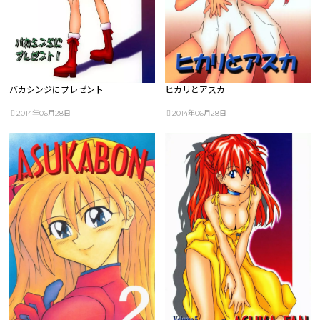
バカシンジにプレゼント
ヒカリとアスカ
2014年06月28日
2014年06月28日