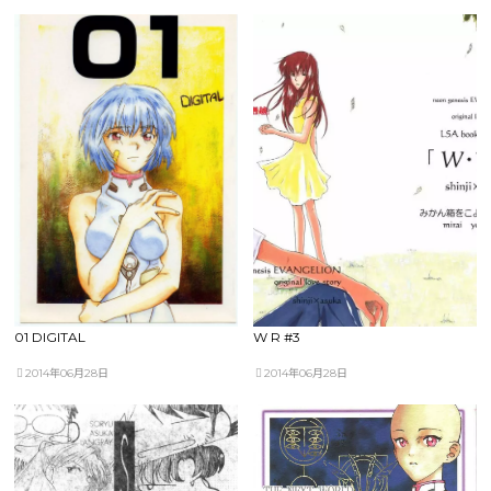
01 DIGITAL
W R #3
2014年06月28日
2014年06月28日