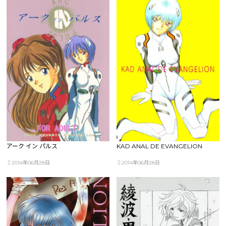
アーク イン パルス
KAD ANAL DE EVANGELION
2014年06月28日
2014年06月28日