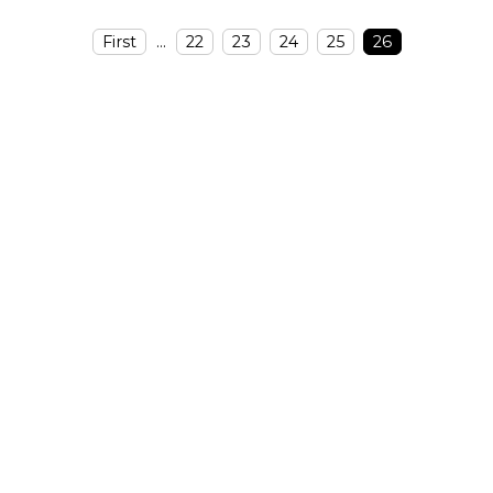
First
...
22
23
24
25
26