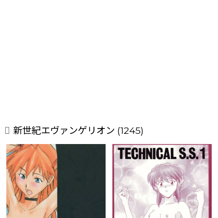
新世紀エヴァンゲリオン (1245)