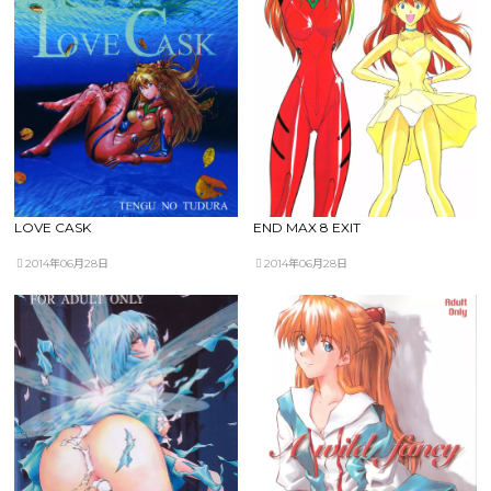
LOVE CASK
END MAX 8 EXIT
2014年06月28日
2014年06月28日