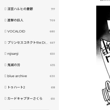
涼宮ハルヒの憂鬱
717
進撃の巨人
709
VOCALOID
680
プリンセスコネクト!Re:Dive
667
nijisanji
650
鬼滅の刃
635
blue archive
630
トゥハート2
618
カードキャプターさくら
610