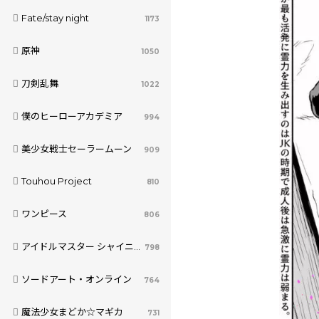
Fate/stay night
1173
原神
1050
刀剣乱舞
1022
僕のヒーローアカデミア
994
美少女戦士セーラームーン
909
Touhou Project
810
ワンピース
806
アイドルマスター シャイニーカラーズ
798
ソードアート・オンライン
764
魔法少女まどか☆マギカ
731