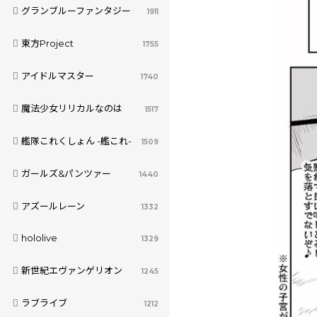
グランブルーファンタジー
1911
東方Project
1755
アイドルマスター
1740
魔法少女リリカルなのは
1517
艦隊これくしょん -艦これ-
1509
ガールズ&パンツァー
1440
アズールレーン
1332
hololive
1329
新世紀エヴァンゲリオン
1245
ラブライブ
1212