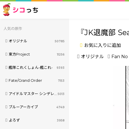
シコ
っち
人気の原作
『JK退魔部 S
オリジナル
50785
お気に入りに追加
東方Project
11256
オリジナル
Fan No 
艦隊これくしょん-艦これ-
9393
Fate/Grand Order
7153
アイドルマスター シンデレラガールズ
5013
ブルーアーカイブ
4749
よろず
3958