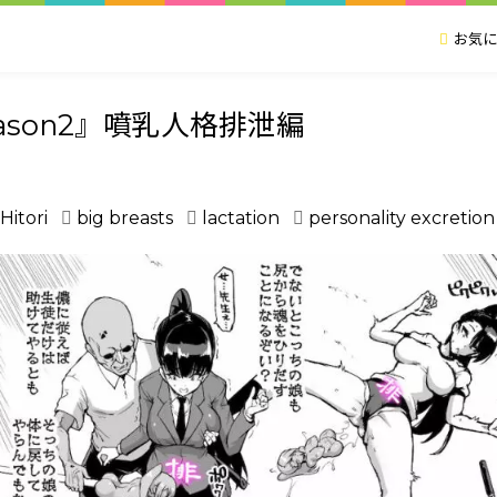
お気に
eason2』噴乳人格排泄編
Hitori
big breasts
lactation
personality excretion