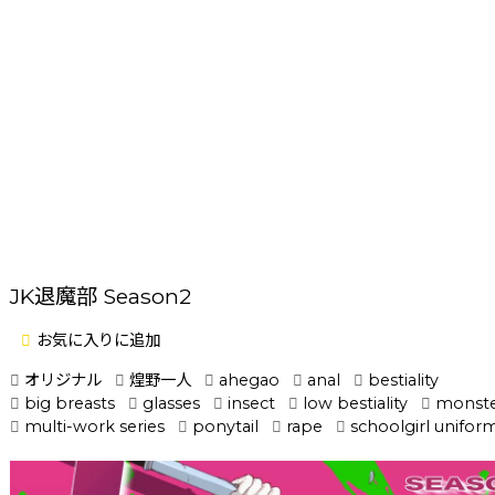
JK退魔部 Season2
お気に入りに追加
オリジナル
煌野一人
ahegao
anal
bestiality
big breasts
glasses
insect
low bestiality
monst
multi-work series
ponytail
rape
schoolgirl unifor