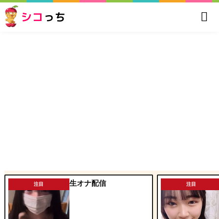
シコ
っち
生オナ配信
注目
注目