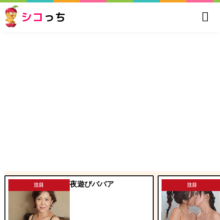
シコ
っち
夜遊びババア
注目
注目