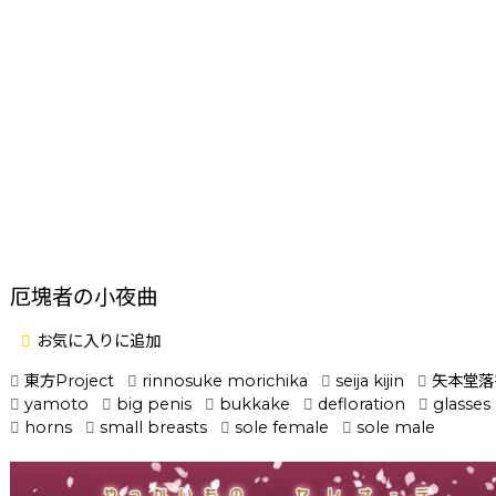
厄塊者の小夜曲
お気に入りに追加
東方Project
rinnosuke morichika
seija kijin
矢本堂落
yamoto
big penis
bukkake
defloration
glasses
horns
small breasts
sole female
sole male