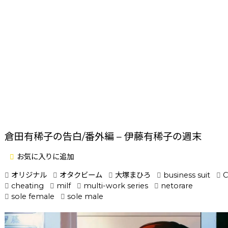
倉田有稀子の告白/番外編 – 伊藤有稀子の週末
お気に入りに追加
オリジナル
オタクビーム
大塚まひろ
business suit
C
cheating
milf
multi-work series
netorare
sole female
sole male